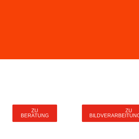
ATR BERATUNG
BILDVERARBEITUNGSSYSTE
Kundenorientierte,
Individuelle Lösungen
spezialisierte Lösungen
für eine zuverlässige
für jede Branche
Überwachung
ZU
ZU
BERATUNG
BILDVERARBEITUN