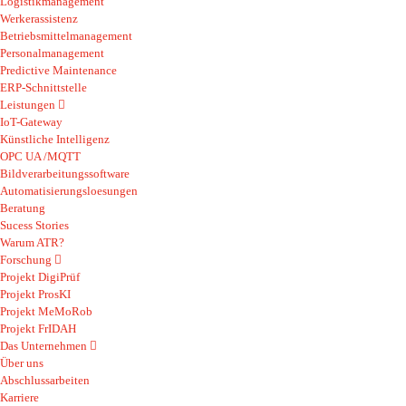
Logistikmanagement
Werkerassistenz
Betriebsmittelmanagement
Personalmanagement
Predictive Maintenance
ERP-Schnittstelle
Leistungen
IoT-Gateway
Künstliche Intelligenz
OPC UA /MQTT
Bildverarbeitungssoftware
Automatisierungsloesungen
Beratung
Sucess Stories
Warum ATR?
Forschung
Projekt DigiPrüf
Projekt ProsKI
Projekt MeMoRob
Projekt FrIDAH
Das Unternehmen
Über uns
Abschlussarbeiten
Karriere