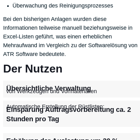
Überwachung des Reinigungsprozesses
Bei den bisherigen Anlagen wurden diese
Informationen teilweise manuell beziehungsweise in
Excel-Listen geführt, was einen erheblichen
Mehraufwand im Vergleich zu der Softwarelösung von
ATR Software bedeutete.
Der Nutzen
Übersichtliche Verwaltung
von Werkzeugen und Vormaterialien
Automatische Erstellung der Rüstlisten:
Einsparung Auftragsvorbereitung ca. 2
Stunden pro Tag